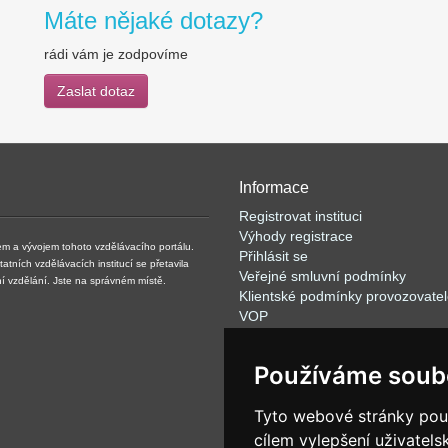
Máte nějaké dotazy?
rádi vám je zodpovíme
Zaslat dotaz
Informace
Registrovat instituci
Výhody registrace
m a vývojem tohoto vzdělávacího portálu.
Přihlásit se
ních vzdělávacích institucí se přetavila
Veřejné smluvní podmínky
tní vzdělání. Jste na správném místě.
Klientské podmínky provozovate
VOP
FAQ
Články
Používáme soub
Rychlé vyhledávání
Partneři
Tyto webové stránky použí
Nabídka pro mediální agentury
O společnosti SEO -SITE:COM s.
cílem vylepšení uživatel