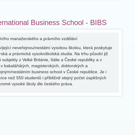
ternational Business School - BIBS
odního manažerského a právního vzdělání
íjející neveřejnou/nestátní vysokou školou, která poskytuje
rská a právnická vysokoškolská studia. Na trhu působí již
subjekty z Velké Británie, Itálie a České republiky a v
v bakalářských, magisterských, doktorských a
ým/nestátním business school v České republice. Je i
íce než 550 studentů i přibližně stejný počet úspěšných
ukromé vysoké školy dle českého práva.