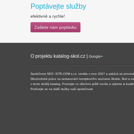
Poptávejte služby
efektivně a rychle!
Zašlete nám poptávku
O projektu katalog-skol.cz |
Google+
Společnost SEO -SITE:COM s.r.o. vznikla v roce 2007 a zabývá se provoze
Dlouhodobá práce na sestavování komplexního seznamu školek, škol a ostat
v tento skvělý katalog. Poznejte co všechno ještě nevíte a vyberte si kvali
Podívejte se na další služby naší společnosti.