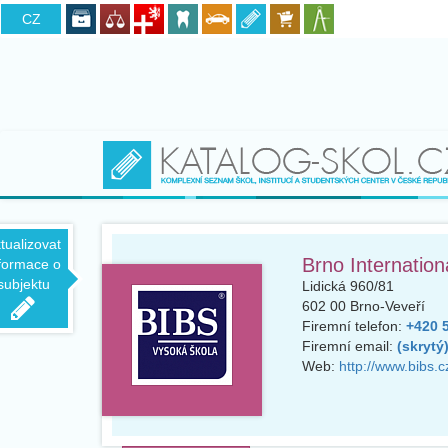
CZ
SK
tualizovat
Brno Internation
formace o
subjektu
Lidická 960/81
602 00
Brno-Veveří
Firemní telefon:
+420 5
Firemní email:
(skrytý
Web:
http://www.bibs.c