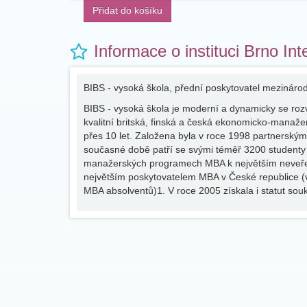
Přidat do košíku
Informace o instituci Brno In
BIBS - vysoká škola, přední poskytovatel mezinár
BIBS - vysoká škola je moderní a dynamicky se rozv
kvalitní britská, finská a česká ekonomicko-manaže
přes 10 let. Založena byla v roce 1998 partnerskými 
současné době patří se svými téměř 3200 studenty 
manažerských programech MBA k největším neveřejn
největším poskytovatelem MBA v České republice (v
MBA absolventů)1. V roce 2005 získala i statut so