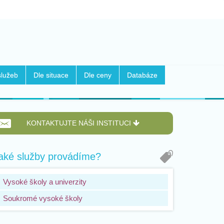
služeb
Dle situace
Dle ceny
Databáze
KONTAKTUJTE NÁŠI INSTITUCI
aké služby provádíme?
Vysoké školy a univerzity
Soukromé vysoké školy