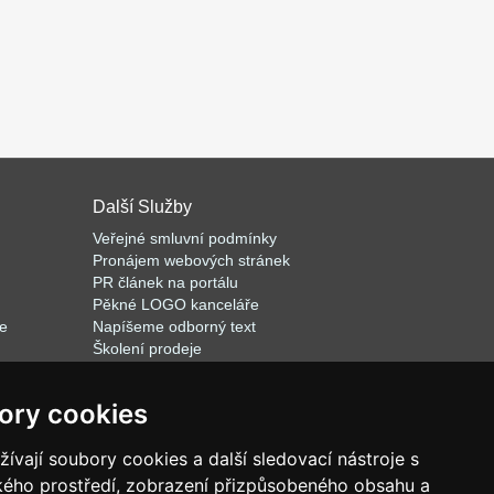
Další Služby
Veřejné smluvní podmínky
Pronájem webových stránek
PR článek na portálu
Pěkné LOGO kanceláře
le
Napíšeme odborný text
Školení prodeje
Databázový software k pronájmu
ory cookies
vají soubory cookies a další sledovací nástroje s
r.o.
ského prostředí, zobrazení přizpůsobeného obsahu a