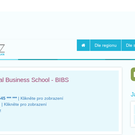
Dle regionu
Dle 
al Business School - BIBS
J
45 *** ***
| Klikněte pro zobrazení
)
| Klikněte pro zobrazení
z